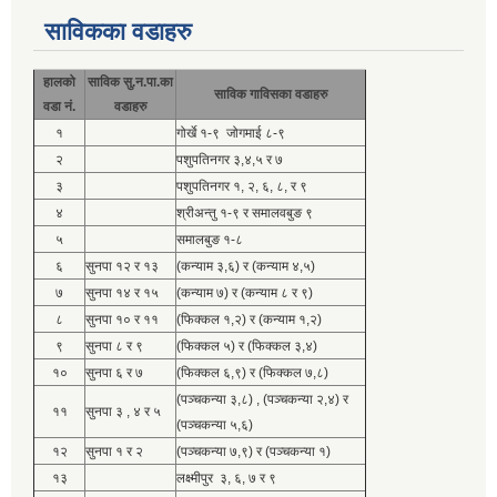
साविकका वडाहरु
हालको
साविक सु.न.पा.का
साविक गाविसका वडाहरु
वडा नं.
वडाहरु
१
गोर्खे १-९ जोगमाई ८-९
२
पशुपतिनगर ३,४,५ र ७
३
पशुपतिनगर १, २, ६, ८, र ९
४
श्रीअन्तु १-९ र समालवबुङ ९
५
समालबुङ १-८
६
सुनपा १२ र १३
(कन्याम ३,६) र (कन्याम ४,५)
७
सुनपा १४ र १५
(कन्याम ७) र (कन्याम ८ र ९)
८
सुनपा १० र ११
(फिक्कल १,२) र (कन्याम १,२)
९
सुनपा ८ र ९
(फिक्कल ५) र (फिक्कल ३,४)
१०
सुनपा ६ र ७
(फिक्कल ६,९) र (फिक्कल ७,८)
(पञ्चकन्या ३,८) , (पञ्चकन्या २,४) र
११
सुनपा ३ , ४ र ५
(पञ्चकन्या ५,६)
१२
सुनपा १ र २
(पञ्चकन्या ७,९) र (पञ्चकन्या १)
१३
लक्ष्मीपुर ३, ६, ७ र ९