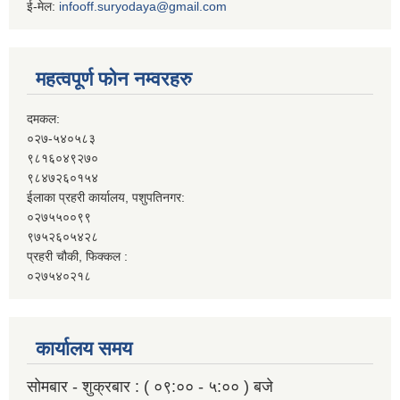
ई-मेल:
infooff.suryodaya@gmail.com
महत्वपूर्ण फोन नम्वरहरु
दमकल:
०२७-५४०५८३
९८१६०४९२७०
९८४७२६०१५४
ईलाका प्रहरी कार्यालय, पशुपतिनगर:
०२७५५००९९
९७५२६०५४२८
प्रहरी चौकी, फिक्कल :
०२७५४०२१८
कार्यालय समय
सोमबार - शुक्रबार : ( ०९:०० - ५:०० ) बजे