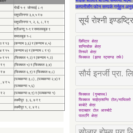
सडक सोलार बत्तिमा समस्या भएमा 
डाहरु
कम्पनीसँग फोन सम्पर्क गर्नुहुन अन
गोर्खे १-९ जोगमाई ८-९
पशुपतिनगर ३,४,५ र ७
सूर्य रोश्नी इण्ड
पशुपतिनगर १, २, ६, ८, र ९
श्रीअन्तु १-९ र समालवबुङ ९
समालबुङ १-८
छिपिटार क्षेत्र

१२ र १३
(कन्याम ३,६) र (कन्याम ४,५)
शान्तिचोक क्षेत्र

१४ र १५
(कन्याम ७) र (कन्याम ८ र ९)
तिनघरे क्षेत्र

फिक्कल (झापा स्ट्याण्ड तर्फ)
१० र ११
(फिक्कल १,२) र (कन्याम १,२)
 र ९
(फिक्कल ५) र (फिक्कल ३,४)
सौर्य इनर्जी प्र
 र ७
(फिक्कल ६,९) र (फिक्कल ७,८)
(पञ्चकन्या ३,८) , (पञ्चकन्या २,४) र
 , ४ र ५
(पञ्चकन्या ५,६)
 र २
(पञ्चकन्या ७,९) र (पञ्चकन्या १)
फिक्कल (गुम्बापथ)

फिक्कल साईप्रशान्ति टोल/माथिल्लो 
लक्ष्मीपुर ३, ६, ७ र ९
बरबोटे क्षेत्र

लक्ष्मीपुर १, २, ४ र ८
सदाबहार टोल आरुबोटे

पालटाँगे क्षेत्र
सोलार होम्स प्रा