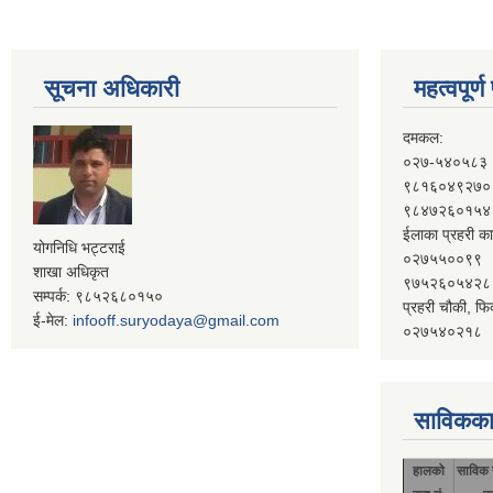
सूचना अधिकारी
महत्वपूर्
दमकल:
०२७-५४०५८३
९८१६०४९२७०
९८४७२६०१५४
ईलाका प्रहरी का
योगनिधि भट्टराई
०२७५५००९९
शाखा अधिकृत
९७५२६०५४२८
सम्पर्क: ९८५२६८०१५०
प्रहरी चौकी, फि
ई-मेल:
infooff.suryodaya@gmail.com
०२७५४०२१८
साविकका
हालको
साविक 