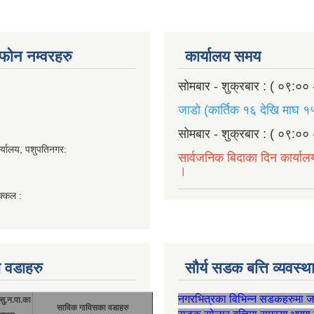
ण फोन नम्वरहरु
कार्यालय समय
सोमबार - शुक्रबार : ( ०९:०० 
जाडो (कार्तिक १६ देखि माघ १५
सोमबार - शुक्रबार : ( ०९:०० 
र्यालय, पशुपतिनगर:
सार्वजनिक बिदाका दिन कार्याल
।
क्कल :
 वडाहरु
सौर्य सडक बत्ति व्यवस्
नगरभित्रका विभिन्न सडकहरुमा 
सु.न.पा.का
साविक गाविसका वडाहरु