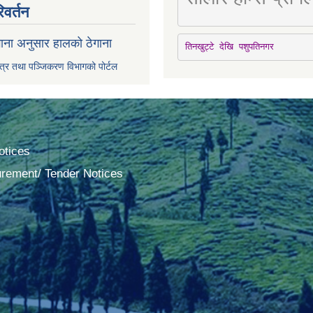
िवर्तन
ाना अनुसार हालको ठेगाना
तिनखुट्टे देखि पशुपतिनगर
पत्र तथा पञ्जिकरण विभागको पोर्टल
tices
urement/ Tender Notices