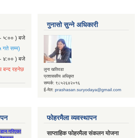
गुनासो सुन्ने अधिकारी
- ५:०० ) बजे
 गते सम्म)
- ४:०० ) बजे
य बन्द रहनेछ
लुना खतिवडा
प्रशासकीय अधिकृत
सम्पर्क: ९८५२६४२०१६
ई-मेल:
prashasan.suryodaya@gmail.com
थापन
फोहरमैला व्यवस्थापन
जडान गरिएका
साप्ताहिक फोहरमैला संकलन योजना