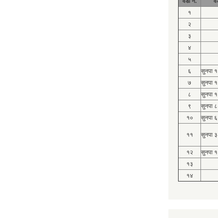
वडा नं.
व
१
२
३
४
५
६
सुनपा 
७
सुनपा 
८
सुनपा 
९
सुनपा ८
१०
सुनपा ६
११
सुनपा ३
१२
सुनपा १
१३
१४