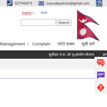
027540473
suryodayamun@gmail.com
English
नेपाली
Search form
Search
r Management
Complain
फोटो एल्बम
सूची दर्ता
सूर्योदय न.पा. को भू-उपयोग योजना
आन्तरिक 