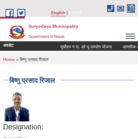
Skip to main content
English
नेपाली
Suryodaya Municipality
Government of Nepal
अपडेट
सूर्योदय न.पा. को भू-उपयोग योजना
आन्तरिक आय ठ
You are here
Home
» बिष्णु प्रसाद रिजाल
बिष्णु प्रसाद रिजाल
Designation: