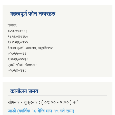
महत्वपूर्ण फोन नम्वरहरु
दमकल:
०२७-५४०५८३
९८१६०४९२७०
९८४७२६०१५४
ईलाका प्रहरी कार्यालय, पशुपतिनगर:
०२७५५००९९
९७५२६०५४२८
प्रहरी चौकी, फिक्कल :
०२७५४०२१८
कार्यालय समय
सोमबार - शुक्रबार : ( ०९:०० - ५:०० ) बजे
जाडो (कार्तिक १६ देखि माघ १५ गते सम्म)