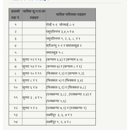
हालको
साविक सु.न.पा.का
साविक गाविसका वडाहरु
वडा नं.
वडाहरु
१
गोर्खे १-९ जोगमाई ८-९
२
पशुपतिनगर ३,४,५ र ७
३
पशुपतिनगर १, २, ६, ८, र ९
४
श्रीअन्तु १-९ र समालवबुङ ९
५
समालबुङ १-८
६
सुनपा १२ र १३
(कन्याम ३,६) र (कन्याम ४,५)
७
सुनपा १४ र १५
(कन्याम ७) र (कन्याम ८ र ९)
८
सुनपा १० र ११
(फिक्कल १,२) र (कन्याम १,२)
९
सुनपा ८ र ९
(फिक्कल ५) र (फिक्कल ३,४)
१०
सुनपा ६ र ७
(फिक्कल ६,९) र (फिक्कल ७,८)
(पञ्चकन्या ३,८) , (पञ्चकन्या २,४) र
११
सुनपा ३ , ४ र ५
(पञ्चकन्या ५,६)
१२
सुनपा १ र २
(पञ्चकन्या ७,९) र (पञ्चकन्या १)
१३
लक्ष्मीपुर ३, ६, ७ र ९
१४
लक्ष्मीपुर १, २, ४ र ८