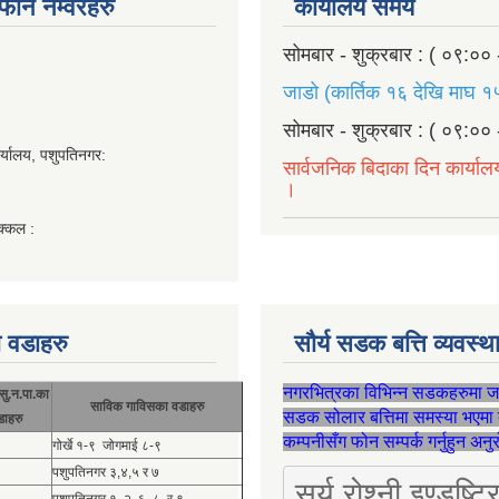
ण फोन नम्वरहरु
कार्यालय समय
सोमबार - शुक्रबार : ( ०९:०० 
जाडो (कार्तिक १६ देखि माघ १५
सोमबार - शुक्रबार : ( ०९:०० 
र्यालय, पशुपतिनगर:
सार्वजनिक बिदाका दिन कार्याल
।
क्कल :
 वडाहरु
सौर्य सडक बत्ति व्यवस्
नगरभित्रका विभिन्न सडकहरुमा 
सु.न.पा.का
साविक गाविसका वडाहरु
सडक सोलार बत्तिमा समस्या भएमा 
डाहरु
कम्पनीसँग फोन सम्पर्क गर्नुहुन अन
गोर्खे १-९ जोगमाई ८-९
पशुपतिनगर ३,४,५ र ७
सूर्य रोश्नी इण्ड