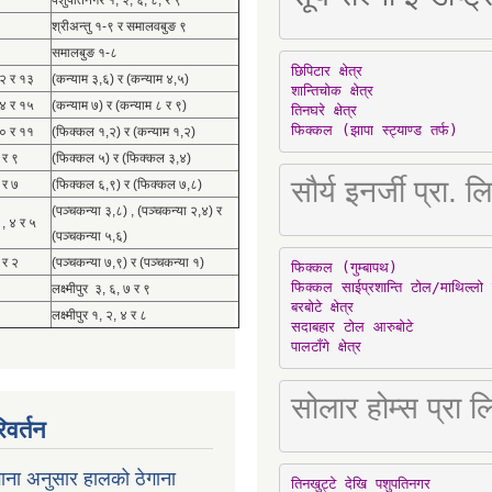
पशुपतिनगर १, २, ६, ८, र ९
श्रीअन्तु १-९ र समालवबुङ ९
समालबुङ १-८
छिपिटार क्षेत्र

१२ र १३
(कन्याम ३,६) र (कन्याम ४,५)
शान्तिचोक क्षेत्र

१४ र १५
(कन्याम ७) र (कन्याम ८ र ९)
तिनघरे क्षेत्र

फिक्कल (झापा स्ट्याण्ड तर्फ)
१० र ११
(फिक्कल १,२) र (कन्याम १,२)
 र ९
(फिक्कल ५) र (फिक्कल ३,४)
सौर्य इनर्जी प्र
 र ७
(फिक्कल ६,९) र (फिक्कल ७,८)
(पञ्चकन्या ३,८) , (पञ्चकन्या २,४) र
 , ४ र ५
(पञ्चकन्या ५,६)
 र २
(पञ्चकन्या ७,९) र (पञ्चकन्या १)
फिक्कल (गुम्बापथ)

फिक्कल साईप्रशान्ति टोल/माथिल्लो 
लक्ष्मीपुर ३, ६, ७ र ९
बरबोटे क्षेत्र

लक्ष्मीपुर १, २, ४ र ८
सदाबहार टोल आरुबोटे

पालटाँगे क्षेत्र
सोलार होम्स प्रा
िवर्तन
ाना अनुसार हालको ठेगाना
तिनखुट्टे देखि पशुपतिनगर