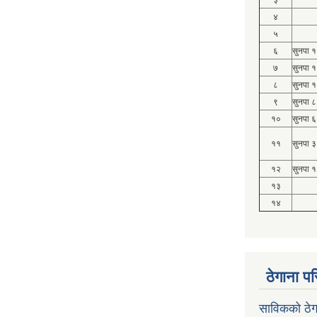
३
४
५
६
सुनपा 
७
सुनपा 
८
सुनपा 
९
सुनपा ८
१०
सुनपा ६
११
सुनपा ३
१२
सुनपा १
१३
१४
ठेगाना पर
साविकको ठेग