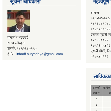
सूचना अधिकारी
महत्वपूर्
दमकल:
०२७-५४०५८३
९८१६०४९२७०
९८४७२६०१५४
ईलाका प्रहरी का
योगनिधि भट्टराई
०२७५५००९९
शाखा अधिकृत
९७५२६०५४२८
सम्पर्क: ९८५२६८०१५०
प्रहरी चौकी, फि
ई-मेल:
infooff.suryodaya@gmail.com
०२७५४०२१८
साविकका
हालको
साविक 
वडा नं.
व
१
२