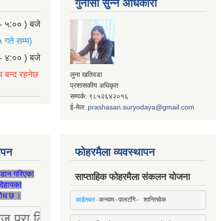
गुनासो सुन्ने अधिकारी
- ५:०० ) बजे
 गते सम्म)
- ४:०० ) बजे
य बन्द रहनेछ
लुना खतिवडा
प्रशासकीय अधिकृत
सम्पर्क: ९८५२६४२०१६
ई-मेल:
prashasan.suryodaya@gmail.com
थापन
फोहरमैला व्यवस्थापन
जडान गरिएका
साप्ताहिक फोहरमैला संकलन योजना
देहायका
ुरोध छ ।
आईतबार-
कन्याम-पालटाँगे- शान्तिचोक
ष्ट्रिज प्रा लि [Mobile: 9851034034]